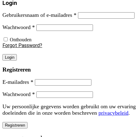
Login
Vereist
Gebruikersnaam of e-mailadres
*
Vereist
Wachtwoord
*
Onthouden
Forgot Password?
Login
Registreren
Vereist
E-mailadres
*
Vereist
Wachtwoord
*
Uw persoonlijke gegevens worden gebruikt om uw ervaring o
doeleinden die in onze worden beschreven
privacybeleid
.
Registreren