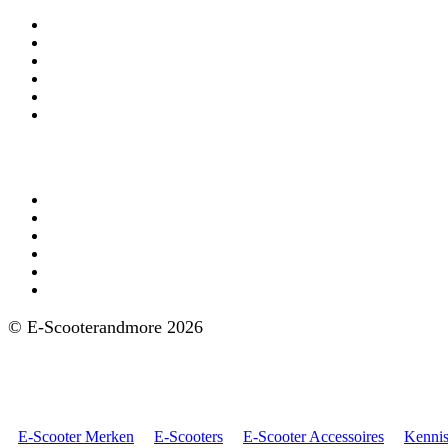
Mijn account
Bestellingen
Account gegevens
Algemene Voorwaarden
Privacy Policy
Verzekering
Aanbod
AGM e-scooters
Doohan e-scooters
GoMax e-scooters
IVA e-scooters
Nipponia e-scooters
FD Motors e-scooters
© E-Scooterandmore 2026
Ontwerp en Realisatie ClassICT
E-Scooter Merken
E-Scooters
E-Scooter Accessoires
Kenni