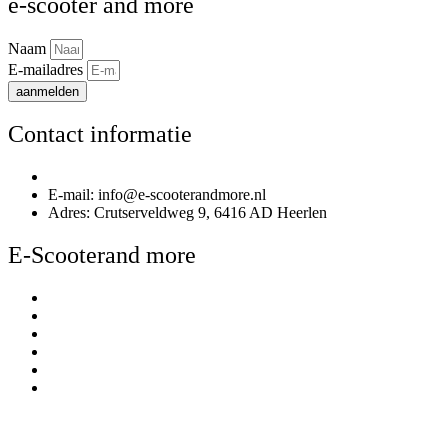
e-scooter and more
Naam
E-mailadres
aanmelden
Contact informatie
Telefoonnummer: 085 020 3170
E-mail: info@e-scooterandmore.nl
Adres: Crutserveldweg 9, 6416 AD Heerlen
E-Scooterand more
Over E-Scooterand more
Kennisbank
Betalen
Bezorgen & afhalen
Contact
Winkel en Showroom
Mijn account