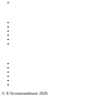
Winkel en Showroom
Mijn account
Mijn account
Bestellingen
Account gegevens
Algemene Voorwaarden
Privacy Policy
Verzekering
Aanbod
AGM e-scooters
Doohan e-scooters
GoMax e-scooters
IVA e-scooters
Nipponia e-scooters
FD Motors e-scooters
© E-Scooterandmore 2026
Ontwerp en Realisatie ClassICT