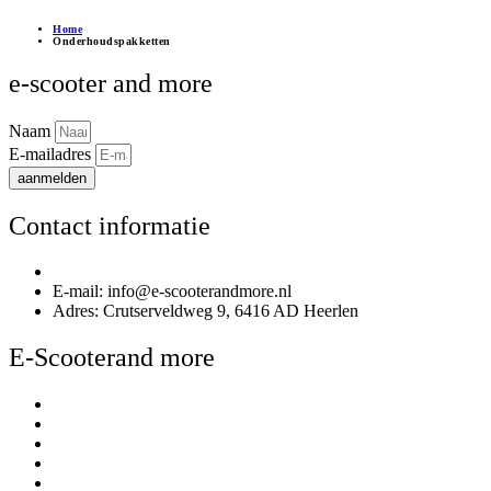
Home
Onderhoudspakketten
e-scooter and more
Naam
E-mailadres
aanmelden
Contact informatie
Telefoonnummer: 085 020 3170
E-mail: info@e-scooterandmore.nl
Adres: Crutserveldweg 9, 6416 AD Heerlen
E-Scooterand more
Over E-Scooterand more
Kennisbank
Betalen
Bezorgen & afhalen
Contact