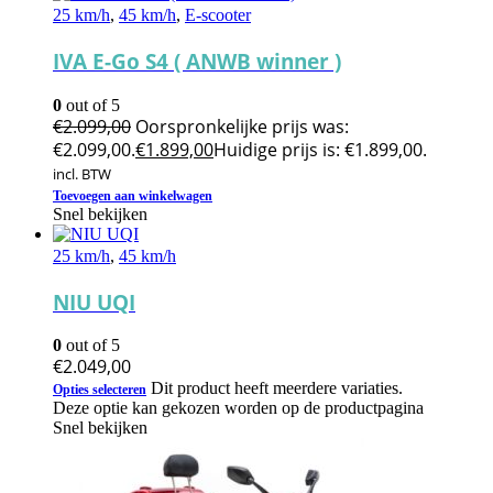
25 km/h
,
45 km/h
,
E-scooter
IVA E-Go S4 ( ANWB winner )
0
out of 5
€
2.099,00
Oorspronkelijke prijs was:
€2.099,00.
€
1.899,00
Huidige prijs is: €1.899,00.
incl. BTW
Toevoegen aan winkelwagen
Snel bekijken
25 km/h
,
45 km/h
NIU UQI
0
out of 5
€
2.049,00
Dit product heeft meerdere variaties.
Opties selecteren
Deze optie kan gekozen worden op de productpagina
Snel bekijken