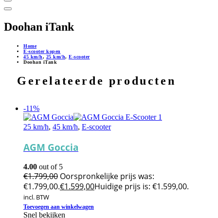
Doohan iTank
Home
E-scooter kopen
45 km/h
,
25 km/h
,
E-scooter
Doohan iTank
Gerelateerde producten
-11%
25 km/h
,
45 km/h
,
E-scooter
AGM Goccia
4.00
out of 5
€
1.799,00
Oorspronkelijke prijs was:
€1.799,00.
€
1.599,00
Huidige prijs is: €1.599,00.
incl. BTW
Toevoegen aan winkelwagen
Snel bekijken