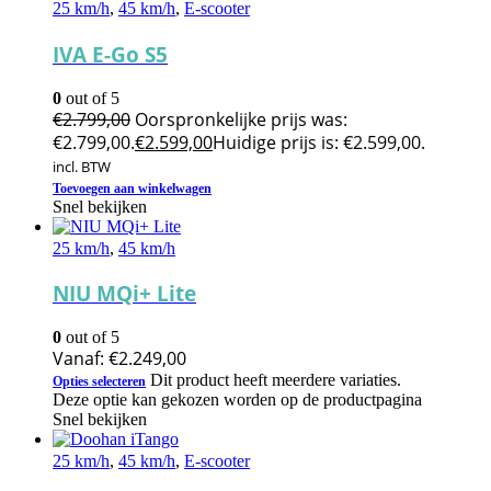
25 km/h
,
45 km/h
,
E-scooter
IVA E-Go S5
0
out of 5
€
2.799,00
Oorspronkelijke prijs was:
€2.799,00.
€
2.599,00
Huidige prijs is: €2.599,00.
incl. BTW
Toevoegen aan winkelwagen
Snel bekijken
25 km/h
,
45 km/h
NIU MQi+ Lite
0
out of 5
Vanaf:
€
2.249,00
Dit product heeft meerdere variaties.
Opties selecteren
Deze optie kan gekozen worden op de productpagina
Snel bekijken
25 km/h
,
45 km/h
,
E-scooter