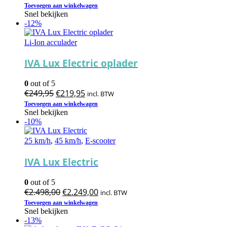
prijs
prijs
Toevoegen aan winkelwagen
Snel bekijken
was:
is:
-12%
€2.899,00.
€2.799,00.
Li-Ion acculader
IVA Lux Electric oplader
0
out of 5
Oorspronkelijke
Huidige
€
249,95
€
219,95
incl. BTW
prijs
prijs
Toevoegen aan winkelwagen
Snel bekijken
was:
is:
-10%
€249,95.
€219,95.
25 km/h
,
45 km/h
,
E-scooter
IVA Lux Electric
0
out of 5
Oorspronkelijke
Huidige
€
2.498,00
€
2.249,00
incl. BTW
prijs
prijs
Toevoegen aan winkelwagen
Snel bekijken
was:
is:
-13%
€2.498,00.
€2.249,00.