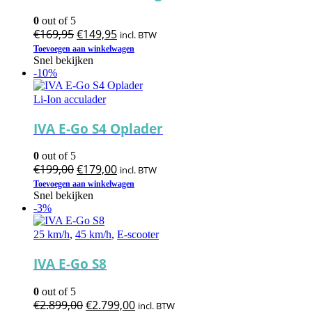
0
out of 5
Oorspronkelijke
Huidige
€
169,95
€
149,95
incl. BTW
prijs
prijs
Toevoegen aan winkelwagen
Snel bekijken
was:
is:
-10%
€169,95.
€149,95.
Li-Ion acculader
IVA E-Go S4 Oplader
0
out of 5
Oorspronkelijke
Huidige
€
199,00
€
179,00
incl. BTW
prijs
prijs
Toevoegen aan winkelwagen
Snel bekijken
was:
is:
-3%
€199,00.
€179,00.
25 km/h
,
45 km/h
,
E-scooter
IVA E-Go S8
0
out of 5
Oorspronkelijke
Huidige
€
2.899,00
€
2.799,00
incl. BTW