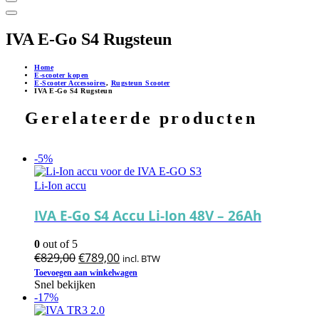
IVA E-Go S4 Rugsteun
Home
E-scooter kopen
E-Scooter Accessoires
,
Rugsteun Scooter
IVA E-Go S4 Rugsteun
Gerelateerde producten
-5%
Li-Ion accu
IVA E-Go S4 Accu Li-Ion 48V – 26Ah
0
out of 5
Oorspronkelijke
Huidige
€
829,00
€
789,00
incl. BTW
prijs
prijs
Toevoegen aan winkelwagen
Snel bekijken
was:
is:
-17%
€829,00.
€789,00.