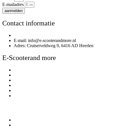
E-mailadres
aanmelden
Contact informatie
Telefoonnummer: 085 020 3170
E-mail: info@e-scooterandmore.nl
Adres: Crutserveldweg 9, 6416 AD Heerlen
E-Scooterand more
Over E-Scooterand more
Kennisbank
Betalen
Bezorgen & afhalen
Contact
Winkel en Showroom
Mijn account
Mijn account
Bestellingen