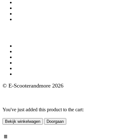
Account gegevens
Algemene Voorwaarden
Privacy Policy
Verzekering
Aanbod
AGM e-scooters
Doohan e-scooters
GoMax e-scooters
IVA e-scooters
Nipponia e-scooters
FD Motors e-scooters
© E-Scooterandmore 2026
Ontwerp en Realisatie ClassICT
You've just added this product to the cart:
Bekijk winkelwagen
Doorgaan