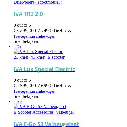
Driewielers ( scootmobiel )
IVA TR3 2.0
0
out of 5
Oorspronkelijke
Huidige
€
3.299,00
€
2.749,00
incl. BTW
prijs
prijs
Toevoegen aan winkelwagen
Snel bekijken
was:
is:
-7%
€3.299,00.
€2.749,00.
25 km/h
,
45 km/h
,
E-scooter
IVA Lux Special Electric
0
out of 5
Oorspronkelijke
Huidige
€
2.899,00
€
2.699,00
incl. BTW
prijs
prijs
Toevoegen aan winkelwagen
Snel bekijken
was:
is:
-12%
€2.899,00.
€2.699,00.
E-Scooter Accessoires
,
Valbeugel
IVA E-Go S3 Valbeugelset