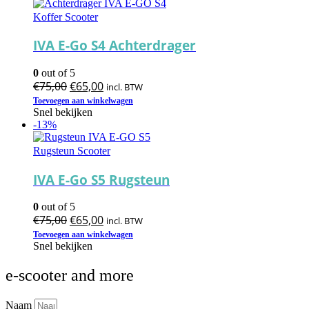
Koffer Scooter
IVA E-Go S4 Achterdrager
0
out of 5
Oorspronkelijke
Huidige
€
75,00
€
65,00
incl. BTW
prijs
prijs
Toevoegen aan winkelwagen
Snel bekijken
was:
is:
-13%
€75,00.
€65,00.
Rugsteun Scooter
IVA E-Go S5 Rugsteun
0
out of 5
Oorspronkelijke
Huidige
€
75,00
€
65,00
incl. BTW
prijs
prijs
Toevoegen aan winkelwagen
Snel bekijken
was:
is:
€75,00.
€65,00.
e-scooter and more
Naam