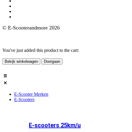
GoMax e-scooters
IVA e-scooters
Nipponia e-scooters
FD Motors e-scooters
© E-Scooterandmore 2026
Ontwerp en Realisatie ClassICT
You've just added this product to the cart:
Bekijk winkelwagen
Doorgaan
E-Scooter Merken
E-Scooters
E-scooters 25km/u