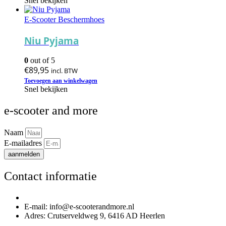
Snel bekijken
heeft
meerdere
E-Scooter Beschermhoes
variaties.
Deze
Niu Pyjama
optie
kan
0
out of 5
gekozen
€
89,95
incl. BTW
worden
op
Toevoegen aan winkelwagen
Snel bekijken
de
productpagina
e-scooter and more
Naam
E-mailadres
aanmelden
Contact informatie
Telefoonnummer: 085 020 3170
E-mail: info@e-scooterandmore.nl
Adres: Crutserveldweg 9, 6416 AD Heerlen