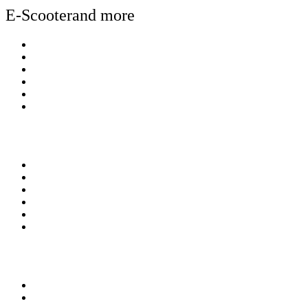
E-Scooterand more
Over E-Scooterand more
Kennisbank
Betalen
Bezorgen & afhalen
Contact
Winkel en Showroom
Mijn account
Mijn account
Bestellingen
Account gegevens
Algemene Voorwaarden
Privacy Policy
Verzekering
Aanbod
AGM e-scooters
Doohan e-scooters