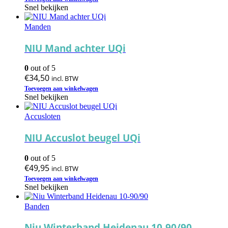
Snel bekijken
Manden
NIU Mand achter UQi
0
out of 5
€
34,50
incl. BTW
Toevoegen aan winkelwagen
Snel bekijken
Accusloten
NIU Accuslot beugel UQi
0
out of 5
€
49,95
incl. BTW
Toevoegen aan winkelwagen
Snel bekijken
Banden
Niu Winterband Heidenau 10-90/90