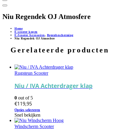
Niu Regendek OJ Atmosfere
Home
E-scooter kopen
E-Scooter Accessoires
,
Regenbescherming
Niu Regendek OJ Atmosfere
Gerelateerde producten
Rugsteun Scooter
Niu / IVA Achterdrager klap
0
out of 5
€
119,95
Dit
Opties selecteren
product
Snel bekijken
heeft
meerdere
Windscherm Scooter
variaties.