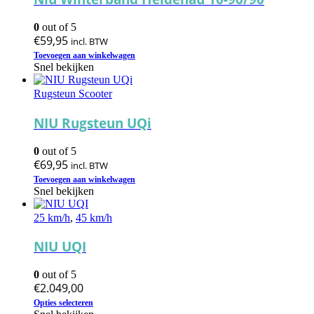
0
out of 5
€
59,95
incl. BTW
Toevoegen aan winkelwagen
Snel bekijken
Rugsteun Scooter
NIU Rugsteun UQi
0
out of 5
€
69,95
incl. BTW
Toevoegen aan winkelwagen
Snel bekijken
25 km/h
,
45 km/h
NIU UQI
0
out of 5
€
2.049,00
Dit
Opties selecteren
product