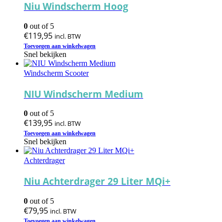
Deze
Niu Windscherm Hoog
optie
kan
0
out of 5
gekozen
€
119,95
incl. BTW
worden
op
Toevoegen aan winkelwagen
Snel bekijken
de
productpagina
Windscherm Scooter
NIU Windscherm Medium
0
out of 5
€
139,95
incl. BTW
Toevoegen aan winkelwagen
Snel bekijken
Achterdrager
Niu Achterdrager 29 Liter MQi+
0
out of 5
€
79,95
incl. BTW
Toevoegen aan winkelwagen