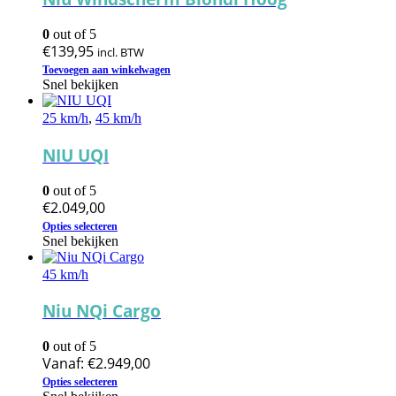
0
out of 5
€
139,95
incl. BTW
Toevoegen aan winkelwagen
Snel bekijken
25 km/h
,
45 km/h
NIU UQI
0
out of 5
€
2.049,00
Dit
Opties selecteren
product
Snel bekijken
heeft
meerdere
45 km/h
variaties.
Deze
Niu NQi Cargo
optie
kan
0
out of 5
gekozen
Vanaf:
€
2.949,00
worden
Dit
op
Opties selecteren
product