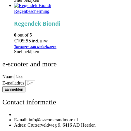
Snel bekijken
de
heeft
productpagina
meerdere
Regenbescherming
variaties.
Deze
Regendek Biondi
optie
kan
0
out of 5
gekozen
€
109,95
incl. BTW
worden
op
Toevoegen aan winkelwagen
Snel bekijken
de
productpagina
e-scooter and more
Naam
E-mailadres
aanmelden
Contact informatie
Telefoonnummer: 085 020 3170
E-mail: info@e-scooterandmore.nl
Adres: Crutserveldweg 9, 6416 AD Heerlen