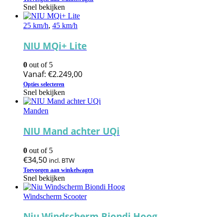
Snel bekijken
25 km/h
,
45 km/h
NIU MQi+ Lite
0
out of 5
Vanaf:
€
2.249,00
Dit
Opties selecteren
product
Snel bekijken
heeft
meerdere
Manden
variaties.
Deze
NIU Mand achter UQi
optie
kan
0
out of 5
gekozen
€
34,50
incl. BTW
worden
op
Toevoegen aan winkelwagen
Snel bekijken
de
productpagina
Windscherm Scooter
Niu Windscherm Biondi Hoog