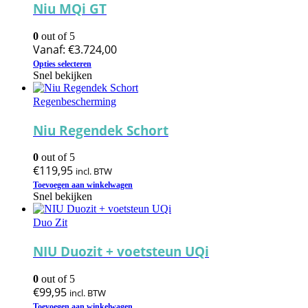
Niu MQi GT
0
out of 5
Vanaf:
€
3.724,00
Dit
Opties selecteren
product
Snel bekijken
heeft
meerdere
Regenbescherming
variaties.
Deze
Niu Regendek Schort
optie
kan
0
out of 5
gekozen
€
119,95
incl. BTW
worden
op
Toevoegen aan winkelwagen
Snel bekijken
de
productpagina
Duo Zit
NIU Duozit + voetsteun UQi
0
out of 5
€
99,95
incl. BTW
Toevoegen aan winkelwagen