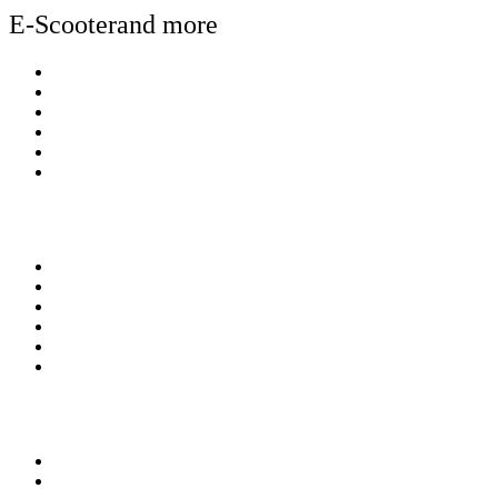
E-Scooterand more
Over E-Scooterand more
Kennisbank
Betalen
Bezorgen & afhalen
Contact
Winkel en Showroom
Mijn account
Mijn account
Bestellingen
Account gegevens
Algemene Voorwaarden
Privacy Policy
Verzekering
Aanbod
AGM e-scooters
Doohan e-scooters