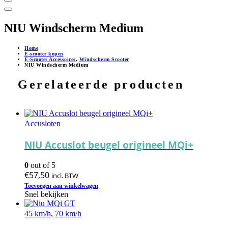
NIU Windscherm Medium
Home
E-scooter kopen
E-Scooter Accessoires
,
Windscherm Scooter
NIU Windscherm Medium
Gerelateerde producten
Accusloten
NIU Accuslot beugel origineel MQi+
0
out of 5
€
57,50
incl. BTW
Toevoegen aan winkelwagen
Snel bekijken
45 km/h
,
70 km/h