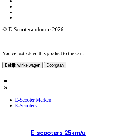
GoMax e-scooters
IVA e-scooters
Nipponia e-scooters
FD Motors e-scooters
© E-Scooterandmore 2026
Ontwerp en Realisatie ClassICT
You've just added this product to the cart:
Bekijk winkelwagen
Doorgaan
E-Scooter Merken
E-Scooters
E-scooters 25km/u