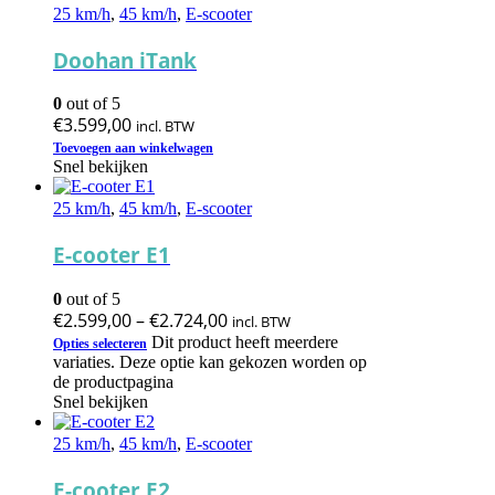
25 km/h
,
45 km/h
,
E-scooter
Doohan iTank
0
out of 5
€
3.599,00
incl. BTW
Toevoegen aan winkelwagen
Snel bekijken
25 km/h
,
45 km/h
,
E-scooter
E-cooter E1
0
out of 5
€
2.599,00
–
€
2.724,00
incl. BTW
Dit product heeft meerdere
Opties selecteren
variaties. Deze optie kan gekozen worden op
de productpagina
Snel bekijken
25 km/h
,
45 km/h
,
E-scooter
E-cooter E2