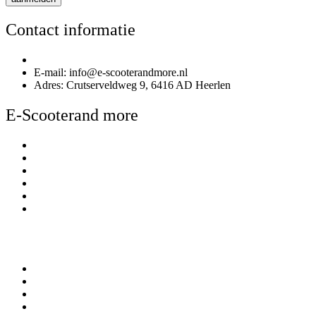
Contact informatie
Telefoonnummer: 085 020 3170
E-mail: info@e-scooterandmore.nl
Adres: Crutserveldweg 9, 6416 AD Heerlen
E-Scooterand more
Over E-Scooterand more
Kennisbank
Betalen
Bezorgen & afhalen
Contact
Winkel en Showroom
Mijn account
Mijn account
Bestellingen
Account gegevens
Algemene Voorwaarden