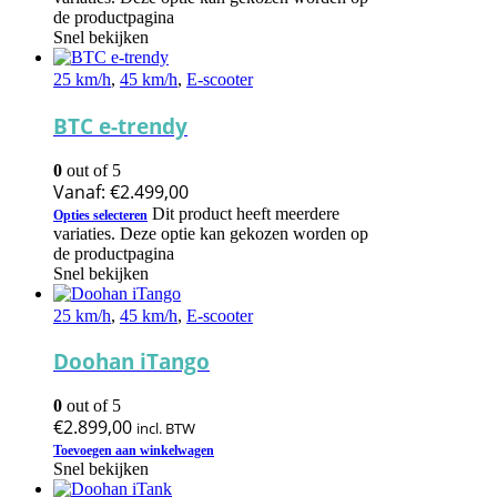
de productpagina
Snel bekijken
25 km/h
,
45 km/h
,
E-scooter
BTC e-trendy
0
out of 5
Vanaf:
€
2.499,00
Dit product heeft meerdere
Opties selecteren
variaties. Deze optie kan gekozen worden op
de productpagina
Snel bekijken
25 km/h
,
45 km/h
,
E-scooter
Doohan iTango
0
out of 5
€
2.899,00
incl. BTW
Toevoegen aan winkelwagen
Snel bekijken