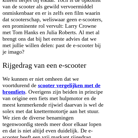
knieën netjes bij elkaar. Toch is de opkomst
van de scooter als gewild vervoermiddel
onmiskenbaar en er is zelfs een film waarin
dat scooterschap, weliswaar geen e-scooters,
een prominente rol vervult: Larry Crowne
met Tom Hanks en Julia Roberts. Al met al
brengt ons dat bij het eerste advies dat we
met jullie willen delen: past de e-scooter bij
je imago?
Rijgedrag van een e-scooter
We kunnen er niet omheen dat we
voortdurend de
scooter vergelijken met de
bromfiets
. Overigens zijn beiden in principe
van origine een fiets met hulpmotor en de
meest kenmerkende rijwiel daarvan is wel de
solex met dat knettermotortje aan het stuur.
We zien de diverse benamingen
tegenwoordig steeds meer door elkaar lopen
en dat is niet altijd even duidelijk. De e-
scooter heeft een vrij markant rijgedrag,