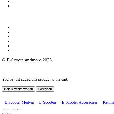
Privacy Policy
Verzekering
Aanbod
AGM e-scooters
Doohan e-scooters
GoMax e-scooters
IVA e-scooters
Nipponia e-scooters
FD Motors e-scooters
© E-Scooterandmore 2026
Ontwerp en Realisatie ClassICT
You've just added this product to the cart:
Bekijk winkelwagen
Doorgaan
E-Scooter Merken
E-Scooters
E-Scooter Accessoires
Kenni