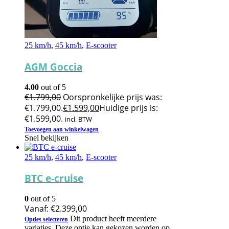
25 km/h
,
45 km/h
,
E-scooter
AGM Goccia
4.00
out of 5
€
1.799,00
Oorspronkelijke prijs was:
€1.799,00.
€
1.599,00
Huidige prijs is:
€1.599,00.
incl. BTW
Toevoegen aan winkelwagen
Snel bekijken
25 km/h
,
45 km/h
,
E-scooter
BTC e-cruise
0
out of 5
Vanaf:
€
2.399,00
Dit product heeft meerdere
Opties selecteren
variaties. Deze optie kan gekozen worden op