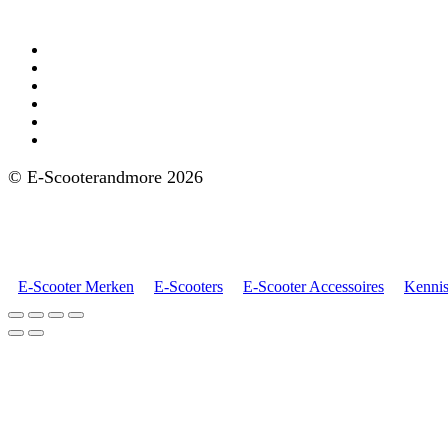
Aanbod
AGM e-scooters
Doohan e-scooters
GoMax e-scooters
IVA e-scooters
Nipponia e-scooters
FD Motors e-scooters
© E-Scooterandmore 2026
Ontwerp en Realisatie ClassICT
E-Scooter Merken
E-Scooters
E-Scooter Accessoires
Kenni