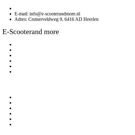
Telefoonnummer: 085 020 3170
E-mail: info@e-scooterandmore.nl
Adres: Crutserveldweg 9, 6416 AD Heerlen
E-Scooterand more
Over E-Scooterand more
Kennisbank
Betalen
Bezorgen & afhalen
Contact
Winkel en Showroom
Mijn account
Mijn account
Bestellingen
Account gegevens
Algemene Voorwaarden
Privacy Policy
Verzekering